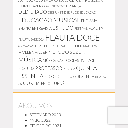
CD
ARTICULAÇÃO
BACH
CENTRO SUZUKI
CABOCLO
COMO FAZER
CRIANÇA
COMUNICAÇÃO
DEDILHADO
DIE KUNST DER FUGE
EDUCAÇÃO
EDUCAÇÃO MUSICAL
ENFLAMA
ESTUDO
FLAUTA
ENSINO
ENTREVISTA
FESTIVAL
FLAUTA DOCE
FLAUTA BARROCA
GRUPO
HELDER
GRAVAÇÃO
HABILIDADE
MADEIRA
MÉTODO SUZUKI
MOLLENHAUER
MÚSICA
MÚSICA NAS ESCOLAS
PAETZOLD
QUINTA
PROFESSOR
POSTURA
PRÁTICA
ESSENTIA
RESENHA
RECORDER
RELATO
REVIEW
SUZUKI
TURNÊ
TALENTO
ARQUIVOS
SETEMBRO 2023
MAIO 2022
FEVEREIRO 2021