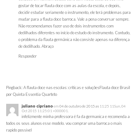
gostar de tocar flauta doce com as aulas da escola, e depois,
decidir estudar seriamente o instrumento, ele terá problemas para
mudar para a flauta doce barroca. Vale a pena conversar sempre.
Não recomendamos fazer uso de dois instrumentos com
dedilhados diferentes no início do estudo do instrumento. Contudo,
o problema da flauta germânica não consiste apenas na diferença
de dedilhado. Abraço
Responder
Pingback:
A flauta doce nas escolas: críticas e soluçõesFlauta doce Brasil
por Quinta Essentia Quarteto
juliano cipriano
em
04 de outubro de 2015 as
11:25 11Sun, 04
Oct 2015 11:25:01 +000001.
infelizmente minha professora é fa da germanica e recomenda a
todos os seus alunos esse modelo. vou comprar uma barroca o mais
rapido possivel