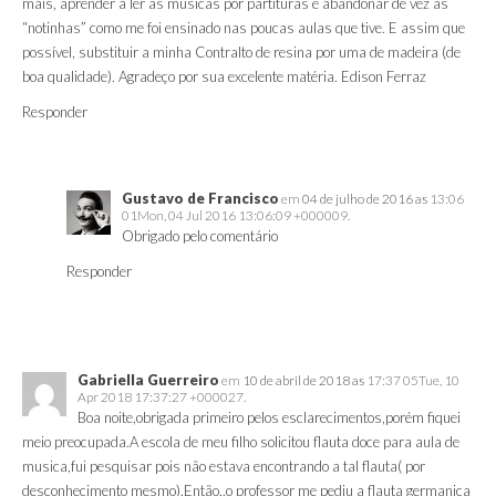
mais, aprender a ler as músicas por partituras e abandonar de vez as
“notinhas” como me foi ensinado nas poucas aulas que tive. E assim que
possível, substituir a minha Contralto de resina por uma de madeira (de
boa qualidade). Agradeço por sua excelente matéria. Edison Ferraz
Responder
Gustavo de Francisco
em
04 de julho de 2016 as
13:06
01Mon, 04 Jul 2016 13:06:09 +000009.
Obrigado pelo comentário
Responder
Gabriella Guerreiro
em
10 de abril de 2018 as
17:37 05Tue, 10
Apr 2018 17:37:27 +000027.
Boa noite,obrigada primeiro pelos esclarecimentos,porém fiquei
meio preocupada.A escola de meu filho solicitou flauta doce para aula de
musica,fui pesquisar pois não estava encontrando a tal flauta( por
desconhecimento mesmo).Então..o professor me pediu a flauta germanica