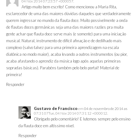
04 Nov 2014 07:23:57 +000057.
Artigo muito bem escrito! Como mencionou a Maria Rita,
esclarecedor de uma das maiores dúvidas daqueles que verdadeiramente
querem ingressar no mundo da flauta doce. Muito possivelmente a onda
de flautas doces germânicas seja uma das maiores razões pra muita
gente achar que flauta doce serve mais (e somente) para uma iniciação
musical. Natural, instrumento de difícil afinação e de dedilhado mais
complexo (salvo talvez para uma primeira aprendizagem na escala
diatônica no modo maior), acaba levando a outros instrumentos (ou pior,
acaba afastando o aprendiz da música logo após aquelas primeiras
sopradas básicas). Parabéns também pelo belo portal! Material de
primeira!
Responder
Gustavo de Francisco
em
04 de novembro de 2014 as
07:31 07Tue, 04 Nov 2014 07:31:12 +000012.
Obrigado pelo comentário! E lutemos sempre pelo ensino
da flauta doce em altíssimo nível.
Responder