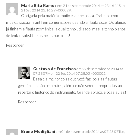
Maria Rita Ramos
em
21 de setembro de 2014 as
23:16 11Sun,
21 Sep 2014 23:16:29 +000029.
Obrigada pela matéria, muito esclarecedora. Trabalho com
musicalização infantil em comunidades usando a flauta doce. Os alunos
já tinham a flauta germânica, a qual tenho utilizado, mas já tenho planos
de tentar substituí-las pelas barrocas!
Responder
Gustavo de Francisco
em
22 de setembro de 2014 as
07:28 07Mon, 22 Sep 2014 07:28:05 +000005.
Essa é a melhor coisa que você faz, pois as flautas
germânicas são bem ruins, além de não serem apropriadas ao
repertório histórico do instrumento. Grande abraço, e boas aulas!
Responder
Bruno Modigliani
em
04 de novembro de 2014 as
07:23 07Tue,