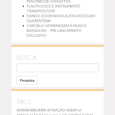
MISIONES DE CHIQUITOS
FLAUTA DOCE É INSTRUMENTO
TRANSPOSITOR?
DANDO ZOOM NAS FLAUTAS DOCES EM
QUARENTENA
CABOBLO, HOMENAGEM À MÚSICA
BRASILEIRA – PRÉ LANÇAMENTO
EXCLUSIVO
BUSCA
P
E
S
Q
U
I
S
A
TAGS
AFINAÇÃO
ADRIANA BREUKINK
ALBUM
AR