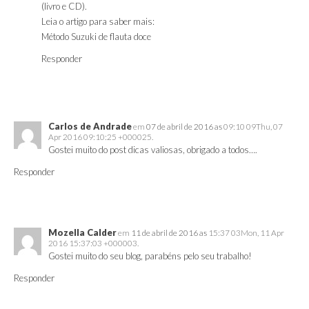
(livro e CD).
Leia o artigo para saber mais:
Método Suzuki de flauta doce
Responder
Carlos de Andrade
em
07 de abril de 2016 as
09:10 09Thu, 07
Apr 2016 09:10:25 +000025.
Gostei muito do post dicas valiosas, obrigado a todos….
Responder
Mozella Calder
em
11 de abril de 2016 as
15:37 03Mon, 11 Apr
2016 15:37:03 +000003.
Gostei muito do seu blog, parabéns pelo seu trabalho!
Responder