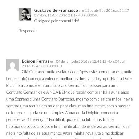
Gustavo de Francisco
em
11 de abril de 2016 as
21:17
09Mon, 11 Apr 2016 21:17:40 +000040.
Obrigado pelo comentário!
Responder
Edison Ferraz
em
04 de julho de 2016 as
12:41 12Mon, 04 Jul
2016 12:41:08 +000008.
Olá Gustavo, muito esclarecedor. Após estes comentários (muito
bem escrito) começo a entender melhor as diretivas do grupo: Flauta Doce
Brasil. Eu comecei em uma Soprano Germânica, passei para uma
Contralto Germânica e AINDA BEM que resolvi comprar há alguns anos
uma Soprano e uma Contralto Barrocas, mesmo com elas em mãos, havia
sempre uma recusa em mudar para elas, mas finalmente, com o passar
do tempo e a ajuda de um simples Afinador da Dolphin, comecei a
perceber as “diferenças” Foi difícil, quase uma luta, mas fui me
habituando pouco a pouco e finalmente abandonei de vez as Germânicas;
não sinto falta delas atualmente. Agora minha nova luta é me dedicar