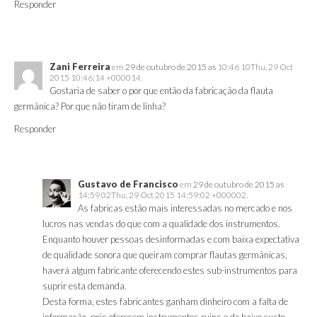
Responder
Zani Ferreira
em
29 de outubro de 2015 as
10:46 10Thu, 29 Oct
2015 10:46:14 +000014.
Gostaria de saber o por que então da fabricação da flauta
germânica? Por que não tiram de linha?
Responder
Gustavo de Francisco
em
29 de outubro de 2015 as
14:59 02Thu, 29 Oct 2015 14:59:02 +000002.
As fabricas estão mais interessadas no mercado e nos
lucros nas vendas do que com a qualidade dos instrumentos.
Enquanto houver pessoas desinformadas e com baixa expectativa
de qualidade sonora que queiram comprar flautas germânicas,
haverá algum fabricante oferecendo estes sub-instrumentos para
suprir esta demanda.
Desta forma, estes fabricantes ganham dinheiro com a falta de
informação, pois oferecem instrumentos ruins e de baixo custo,