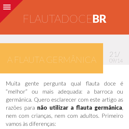
Alternar navegação
FLAUTADOCE
BR
21/
A FLAUTA GERMÂNICA
09/14
Muita gente pergunta qual flauta doce é
“melhor” ou mais adequada: a barroca ou
germânica. Quero esclarecer com este artigo as
razões para
não utilizar a flauta germânica
,
nem com crianças, nem com adultos. Primeiro
vamos às diferenças: