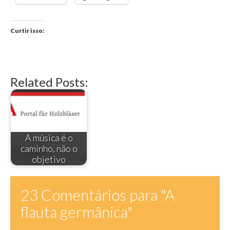
Curtir isso:
Related Posts:
A música é o
caminho, não o
objetivo
23 Comentários para
"A
flauta germânica"