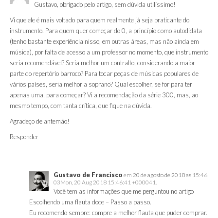
Gustavo, obrigado pelo artigo, sem dúvida utilíssimo!
Vi que ele é mais voltado para quem realmente já seja praticante do
instrumento. Para quem quer começar do 0, a princípio como autodidata
(tenho bastante experiência nisso, em outras áreas, mas não ainda em
música), por falta de acesso a um professor no momento, que instrumento
seria recomendável? Seria melhor um contralto, considerando a maior
parte do repertório barroco? Para tocar peças de músicas populares de
vários países, seria melhor a soprano? Qual escolher, se for para ter
apenas uma, para começar? Vi a recomendação da série 300, mas, ao
mesmo tempo, com tanta crítica, que fique na dúvida.
Agradeço de antemão!
Responder
Gustavo de Francisco
em
20 de agosto de 2018 as
15:46
03Mon, 20 Aug 2018 15:46:41 +000041.
Você tem as informações que me perguntou no artigo
Escolhendo uma flauta doce – Passo a passo
.
Eu recomendo sempre: compre a melhor flauta que puder comprar.