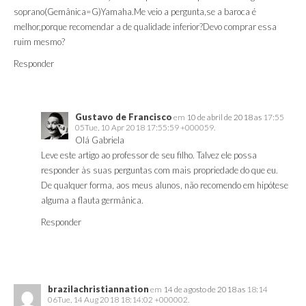
soprano(Gemânica=G)Yamaha.Me veio a pergunta,se a baroca é
melhor,porque recomendar a de qualidade inferior?Devo comprar essa
ruim mesmo?
Responder
Gustavo de Francisco
em
10 de abril de 2018 as
17:55
05Tue, 10 Apr 2018 17:55:59 +000059.
Olá Gabriela
Leve este artigo ao professor de seu filho. Talvez ele possa
responder às suas perguntas com mais propriedade do que eu.
De qualquer forma, aos meus alunos, não recomendo em hipótese
alguma a flauta germânica.
Responder
brazilachristiannation
em
14 de agosto de 2018 as
18:14
06Tue, 14 Aug 2018 18:14:02 +000002.