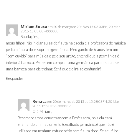
Miriam Sousa
em
20 de março de 2015 as
15:03 03Fri, 20 Mar
2015 15:03:00 +000000.
Saudações,
meus filhos irão iniciar aulas de flauta na escola e a professora de música
pediu a flauta doce soprano germânica. Meu garoto de 6 anos tem um
“bom ouvido” para música e pelo seu artigo, entendi que a germânica é
inferior à barroca. Pensei em comprar uma germânica para as aulas e
uma barroca para ele treinar. Será que ele irá se confundir?
Responder
Renata
em
20 de março de 2015 as
15:28 03Fri, 20 Mar
2015 15:28:39 +000039.
Olá Miriam,
Recomendamos conversar com a Professora, pois ela está
ensinando um instrumento (dedilhado germânico) que não é
utilizado em nenhum estudo sério com flauta doce. Se seu filho