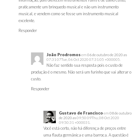
praticamente um brinquedo musical e não um instrumento
musical, e vendem como se fosse um instrumento musical
excelente.
Responder
João Prodromos
em
06 de outubro de 2020 as
07:31 07Tue, 06 Oct 2020 07:31:05 +000005.
Não faz sentido sua resposta pois o custo de
produção é o mesmo. Não será um furinho que vai alterar o
custo.
Responder
Gustavo de Francisco
em
08 de outubro
de 2020 as
09:50 09Thu, 08 Oct 2020
09:50:31 +000031.
Você está certo, não há diferença de preços entre
uma flauta germânica e uma barroca. A questão é