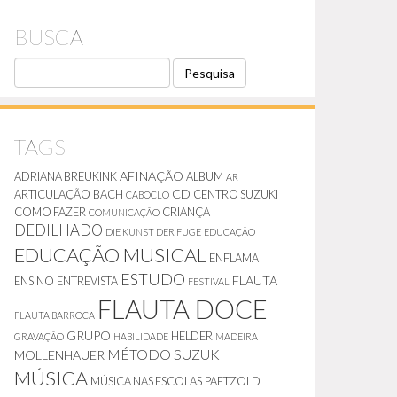
BUSCA
P
E
S
Q
U
TAGS
I
S
AFINAÇÃO
ADRIANA BREUKINK
ALBUM
AR
A
CD
ARTICULAÇÃO
BACH
CENTRO SUZUKI
CABOCLO
COMO FAZER
CRIANÇA
COMUNICAÇÃO
DEDILHADO
DIE KUNST DER FUGE
EDUCAÇÃO
EDUCAÇÃO MUSICAL
ENFLAMA
ESTUDO
FLAUTA
ENSINO
ENTREVISTA
FESTIVAL
FLAUTA DOCE
FLAUTA BARROCA
GRUPO
HELDER
GRAVAÇÃO
HABILIDADE
MADEIRA
MÉTODO SUZUKI
MOLLENHAUER
MÚSICA
MÚSICA NAS ESCOLAS
PAETZOLD