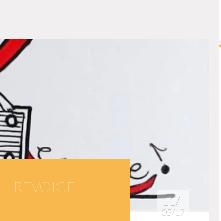
 – REVOICE
11/
05/17