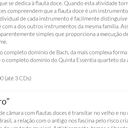
ue se dedica à flauta doce. Quando esta atividade torna
tes compreendem que a flauta doce é um instrumento m
dividual de cada instrumento é facilmente distinguível
 com a dos outros instrumentos da mesma família. Ass
parentemente simples que proporciona a execução de
me.
 completo domínio de Bach, da mais complexa forma 
e o completo domínio do Quinta Essentia quarteto da a
0 (até 3 CDs)
ro”
de câmara com flautas doces é transitar no velho e n
rasil, a relação com o antigo nos fascina pelo risco c