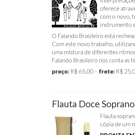
interpretaçõe
oferece atrav
com o novo, t
instrumento es
O Falando Brasileiro está rechea
Com este novo trabalho, utilizan
uma mistura de diferentes ritmos
Falando Brasileiro nos conta as h
preço:
R$ 65,00 –
frete:
R$ 25,0
Flauta Doce Sopran
Flauta sopran
cópia de um m