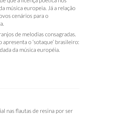
de que a licença poética nos
da música europeia. Já a relação
novos cenários para o
a.
rranjos de melodias consagradas.
apresenta o ‘sotaque’ brasileiro:
rdada da música européia.
l nas flautas de resina por ser