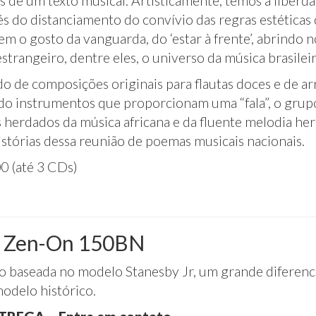
s de um texto musical. Artisticamente, temos a liberda
és do distanciamento do convívio das regras estéticas 
em o gosto da vanguarda, do ‘estar à frente’, abrindo 
trangeiro, dentre eles, o universo da música brasileir
do de composições originais para flautas doces e de a
do instrumentos que proporcionam uma “fala”, o grupo 
 herdados da música africana e da fluente melodia he
istórias dessa reunião de poemas musicais nacionais.
0 (até 3 CDs)
o Zen-On 150BN
o baseada no modelo Stanesby Jr, um grande diferencia
odelo histórico.