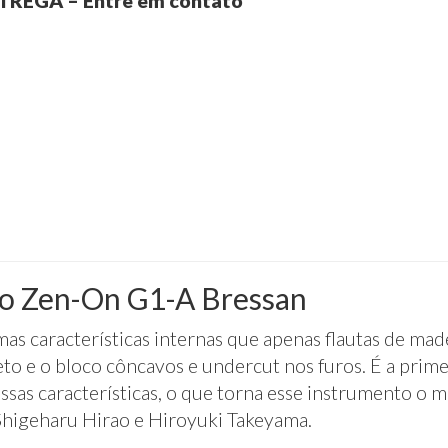
REGA – Entre em contato
to Zen-On G1-A Bressan
as características internas que apenas flautas de made
to e o bloco côncavos e undercut nos furos. É a primei
as características, o que torna esse instrumento o me
Shigeharu
Hirao e
Hiroyuki
Takeyama.