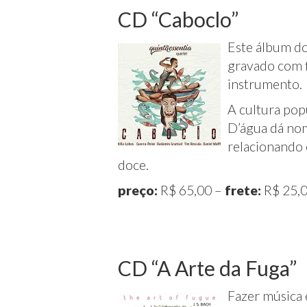
CD “Caboclo”
Este álbum do
gravado com f
instrumento.
A cultura pop
D’água dá nom
relacionando 
doce.
preço:
R$ 65,00 –
frete:
R$ 25,0
CD “A Arte da Fuga”
Fazer música 