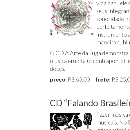
vida daquele q
seus integran
sonoridade in
perfeitamente
instrumento a
maneira subli
O CD A Arte da Fuga demonstra o
música erudita (o contraponto), 
doces.
preço:
R$ 65,00 –
frete:
R$ 25,0
CD “Falando Brasilei
Fazer música 
musicais. No B