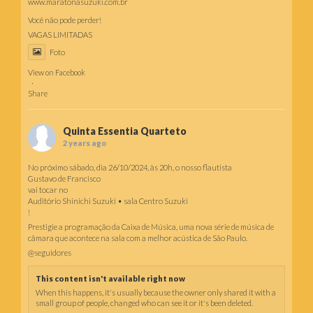
www.maratonasuzuki.com.br
Você não pode perder!
VAGAS LIMITADAS
Foto
View on Facebook
·
Share
Quinta Essentia Quarteto
2 years ago
No próximo sábado, dia 26/10/2024, às 20h, o nosso flautista
Gustavo de Francisco
vai tocar no
Auditório Shinichi Suzuki • sala Centro Suzuki
!
Prestigie a programação da Caixa de Música, uma nova série de música de
câmara que acontece na sala com a melhor acústica de São Paulo.
@seguidores
This content isn't available right now
When this happens, it's usually because the owner only shared it with a
small group of people, changed who can see it or it's been deleted.