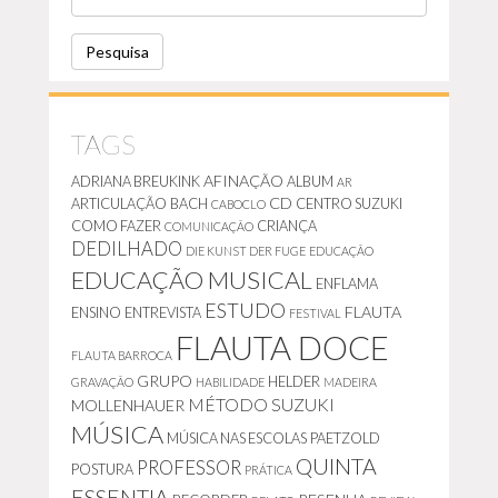
E
S
Q
U
I
S
A
TAGS
AFINAÇÃO
ADRIANA BREUKINK
ALBUM
AR
CD
ARTICULAÇÃO
BACH
CENTRO SUZUKI
CABOCLO
COMO FAZER
CRIANÇA
COMUNICAÇÃO
DEDILHADO
DIE KUNST DER FUGE
EDUCAÇÃO
EDUCAÇÃO MUSICAL
ENFLAMA
ESTUDO
FLAUTA
ENSINO
ENTREVISTA
FESTIVAL
FLAUTA DOCE
FLAUTA BARROCA
GRUPO
HELDER
GRAVAÇÃO
HABILIDADE
MADEIRA
MÉTODO SUZUKI
MOLLENHAUER
MÚSICA
MÚSICA NAS ESCOLAS
PAETZOLD
QUINTA
PROFESSOR
POSTURA
PRÁTICA
ESSENTIA