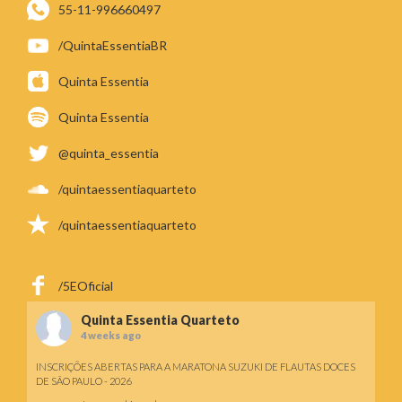
55-11-996660497
/QuintaEssentiaBR
Quinta Essentia
Quinta Essentia
@quinta_essentia
/quintaessentiaquarteto
/quintaessentiaquarteto
/5EOficial
Quinta Essentia Quarteto
4 weeks ago
INSCRIÇÕES ABERTAS PARA A MARATONA SUZUKI DE FLAUTAS DOCES
DE SÃO PAULO - 2026