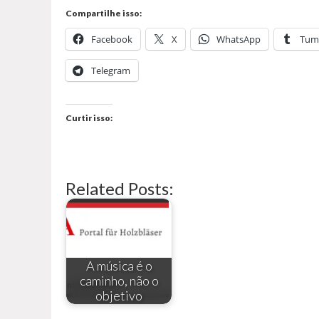
Compartilhe isso:
Facebook
X
WhatsApp
Tum
Telegram
Curtir isso:
Related Posts:
A música é o
caminho, não o
objetivo