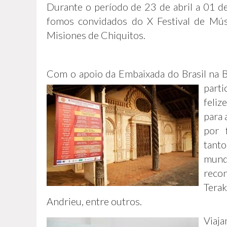
Durante o período de 23 de abril a 01 d
fomos convidados do X Festival de Mús
Misiones de Chiquitos.
Com o apoio da Embaixada do Brasil na Bo
part
feliz
para 
por 
tant
mund
reco
Terak
Andrieu, entre outros.
Vi