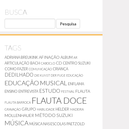
BUSCA
P
E
S
Q
U
TAGS
I
S
AFINAÇÃO
ADRIANA BREUKINK
ALBUM
AR
A
CD
ARTICULAÇÃO
BACH
CENTRO SUZUKI
CABOCLO
COMO FAZER
CRIANÇA
COMUNICAÇÃO
DEDILHADO
DIE KUNST DER FUGE
EDUCAÇÃO
EDUCAÇÃO MUSICAL
ENFLAMA
ESTUDO
FLAUTA
ENSINO
ENTREVISTA
FESTIVAL
FLAUTA DOCE
FLAUTA BARROCA
GRUPO
HELDER
GRAVAÇÃO
HABILIDADE
MADEIRA
MÉTODO SUZUKI
MOLLENHAUER
MÚSICA
MÚSICA NAS ESCOLAS
PAETZOLD