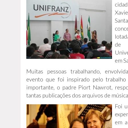
cid
Xavi
Sant
conc
lotad
de c
Uni
em Sa
Muitas pessoas trabalhando, envolvid
evento que foi inspirado pelo trabalh
importante, o padre Piort Nawrot, respon
tantas publicações dos arquivos de música
Foi 
expe
em a