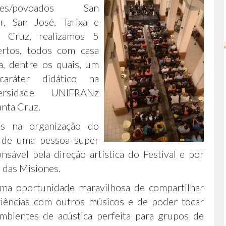
ades/povoados San
er, San José, Tarixa e
a Cruz, realizamos 5
ertos, todos com casa
a, dentre os quais, um
aráter didático na
versidade UNIFRANz
nta Cruz.
as na organização do
o de uma pessoa super
sável pela direção artística do Festival e por
 das Misiones.
uma oportunidade maravilhosa de compartilhar
riências com outros músicos e de poder tocar
mbientes de acústica perfeita para grupos de