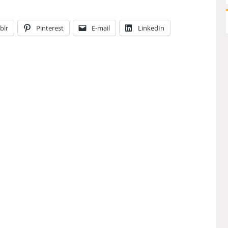
blr
Pinterest
E-mail
LinkedIn