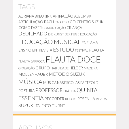
A
TAGS
AFINAÇÃO
ADRIANA BREUKINK
ALBUM
AR
CD
ARTICULAÇÃO
BACH
CENTRO SUZUKI
CABOCLO
COMO FAZER
CRIANÇA
COMUNICAÇÃO
DEDILHADO
DIE KUNST DER FUGE
EDUCAÇÃO
EDUCAÇÃO MUSICAL
ENFLAMA
ESTUDO
FLAUTA
ENSINO
ENTREVISTA
FESTIVAL
FLAUTA DOCE
FLAUTA BARROCA
GRUPO
HELDER
GRAVAÇÃO
HABILIDADE
MADEIRA
MÉTODO SUZUKI
MOLLENHAUER
MÚSICA
MÚSICA NAS ESCOLAS
PAETZOLD
QUINTA
PROFESSOR
POSTURA
PRÁTICA
ESSENTIA
RESENHA
RECORDER
RELATO
REVIEW
SUZUKI
TURNÊ
TALENTO
ARQUIVOS