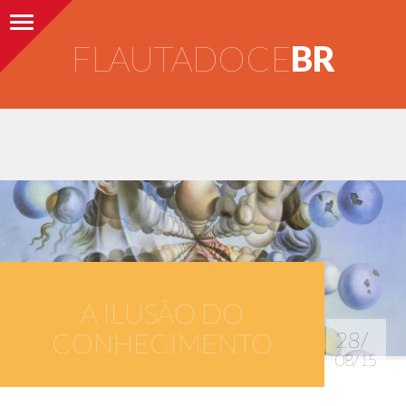
Alternar navegação
FLAUTADOCE
BR
A ILUSÃO DO
CONHECIMENTO
28/
08/15