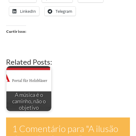
LinkedIn
Telegram
Curtir isso:
Related Posts:
A música é o
caminho, não o
objetivo
1 Comentário para
"A ilusão