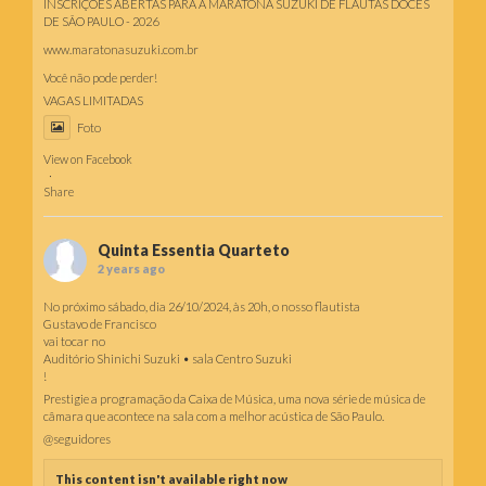
INSCRIÇÕES ABERTAS PARA A MARATONA SUZUKI DE FLAUTAS DOCES
DE SÃO PAULO - 2026
www.maratonasuzuki.com.br
Você não pode perder!
VAGAS LIMITADAS
Foto
View on Facebook
·
Share
Quinta Essentia Quarteto
2 years ago
No próximo sábado, dia 26/10/2024, às 20h, o nosso flautista
Gustavo de Francisco
vai tocar no
Auditório Shinichi Suzuki • sala Centro Suzuki
!
Prestigie a programação da Caixa de Música, uma nova série de música de
câmara que acontece na sala com a melhor acústica de São Paulo.
@seguidores
This content isn't available right now