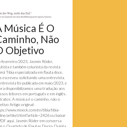
A Música É O
Caminho, Não
 Objetivo
 fevereiro/2023, Jasmin Röder,
autista e também colunista da revista
emã Tibia especializada em flauta doce,
s escreveu solicitando uma entrevista.
entrevista foi publicada em maio/2023, e
ora disponibilizamos uma tradução aos
ssos leitores em português e em inglês.
tratos: A música é o caminho, não o
etivo Artigo original:
tps://www.moeck.com/en/tibia/tibia-
line/artikel.html?article=2426 ou baixar
PDF aqui. Jasmin Röder em conversa
m o Quarteto de Flautas Doces Quinta