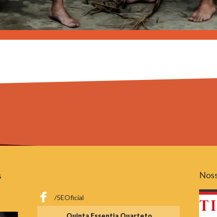
Noss
s
/5EOficial
Quinta Essentia Quarteto