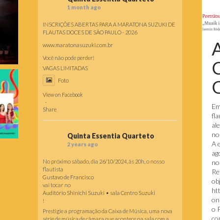
1 month ago
INSCRIÇÕES ABERTAS PARA A MARATONA SUZUKI DE
FLAUTAS DOCES DE SÃO PAULO - 2026
www.maratonasuzuki.com.br
Você não pode perder!
VAGAS LIMITADAS
O
Foto
View on Facebook
·
Em
Share
fl
al
no
Quinta Essentia Quarteto
A 
2 years ago
ag
No próximo sábado, dia 26/10/2024, às 20h, o nosso
no
flautista
Re
Gustavo de Francisco
obj
vai tocar no
ht
Auditório Shinichi Suzuki • sala Centro Suzuki
on
!
o 
Prestigie a programação da Caixa de Música, uma nova
co
série de música de câmara que acontece na sala com a