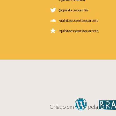
@quinta_essentia
/quintaessentiaquarteto
/quintaessentiaquarteto
Criado em
pela