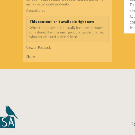
melhor acústica de São Paulo.
Es
/ 
@seguidores
Qu
co
This content isn't available right now
fo
When this happens, it's usually because the owner
only shared it with a small group of people, changed
who can see it or it's been deleted.
View on Facebook
·
Share
Q