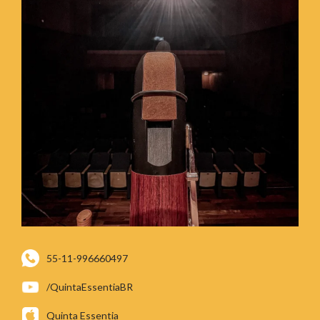
55-11-996660497
/QuintaEssentiaBR
Quinta Essentia