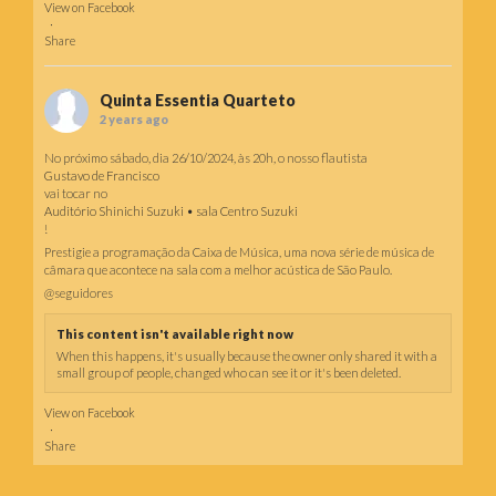
View on Facebook
·
Share
Quinta Essentia Quarteto
2 years ago
No próximo sábado, dia 26/10/2024, às 20h, o nosso flautista
Gustavo de Francisco
vai tocar no
Auditório Shinichi Suzuki • sala Centro Suzuki
!
Prestigie a programação da Caixa de Música, uma nova série de música de
câmara que acontece na sala com a melhor acústica de São Paulo.
@seguidores
This content isn't available right now
When this happens, it's usually because the owner only shared it with a
small group of people, changed who can see it or it's been deleted.
View on Facebook
·
Share