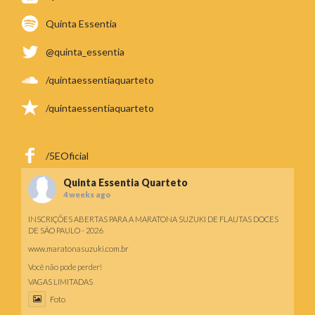
Quinta Essentia
@quinta_essentia
/quintaessentiaquarteto
/quintaessentiaquarteto
/5EOficial
Quinta Essentia Quarteto
4 weeks ago
INSCRIÇÕES ABERTAS PARA A MARATONA SUZUKI DE FLAUTAS DOCES
DE SÃO PAULO - 2026
www.maratonasuzuki.com.br
Você não pode perder!
VAGAS LIMITADAS
Foto