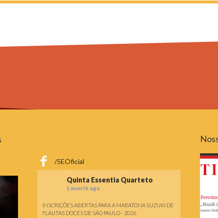
Noss
s
/5EOficial
Quinta Essentia Quarteto
1 month ago
INSCRIÇÕES ABERTAS PARA A MARATONA SUZUKI DE
FLAUTAS DOCES DE SÃO PAULO - 2026