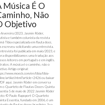
A Música É O
Caminho, Não
 Objetivo
 fevereiro/2023, Jasmin Röder,
autista e também colunista da revista
emã Tibia especializada em flauta doce,
s escreveu solicitando uma entrevista.
entrevista foi publicada em maio/2023, e
ora disponibilizamos uma tradução aos
ssos leitores em português e em inglês.
tratos: A música é o caminho, não o
etivo Artigo original:
tps://www.moeck.com/en/tibia/tibia-
line/artikel.html?article=2426 ou baixar
PDF aqui. Jasmin Röder em conversa
m o Quarteto de Flautas Doces Quinta
sentia 5 de maio de 2022 Jasmin Röder
Foto: © Paulo Rapoport O Quarteto
inta Essentia, fundado em 2006, é um
njunto de flautas doces brasileiro. Sua