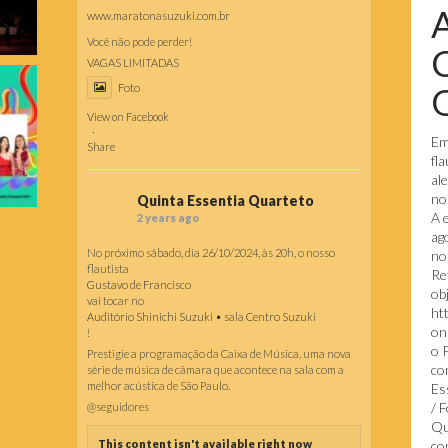
www.maratonasuzuki.com.br
Você não pode perder!
VAGAS LIMITADAS
O
Foto
View on Facebook
·
Em
Share
fl
al
no
Quinta Essentia Quarteto
A 
2 years ago
ag
No próximo sábado, dia 26/10/2024, às 20h, o nosso
no
flautista
Re
Gustavo de Francisco
obj
vai tocar no
ht
Auditório Shinichi Suzuki • sala Centro Suzuki
on
!
o 
Prestigie a programação da Caixa de Música, uma nova
co
série de música de câmara que acontece na sala com a
melhor acústica de São Paulo.
Es
/ 
@seguidores
Qu
co
This content isn't available right now