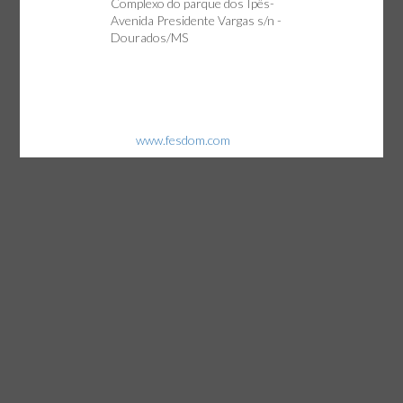
Complexo do parque dos Ipês-
Avenida Presidente Vargas s/n -
Dourados/MS
Repertório: Caboclo
Local: Teatro Municipal de Dourados
Ingressos: toda a programação do
festival é gratuita
Maiores informações: em breve estará
no site (
www.fesdom.com
)