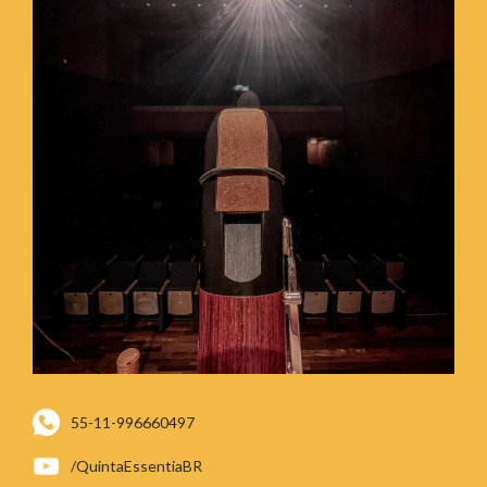
55-11-996660497
/QuintaEssentiaBR