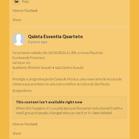
Foto
View on Facebook
·
Share
Quinta Essentia Quarteto
2 years ago
No próximo sábado, dia 26/10/2024, às 20h, o nosso flautista
Gustavo de Francisco
vai tocar no
Auditório Shinichi Suzuki • sala Centro Suzuki
!
Prestigie a programação da Caixa de Música, uma nova série de música de
câmara que acontece na sala com a melhor acústica de São Paulo.
@seguidores
This content isn't available right now
When this happens, it's usually because the owner only shared it with a
small group of people, changed who can see it or it's been deleted.
View on Facebook
·
Share