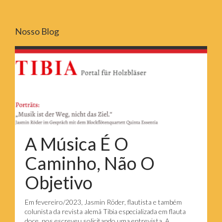
Nosso Blog
A Música É O
Caminho, Não O
Objetivo
Em fevereiro/2023, Jasmin Röder, flautista e também
colunista da revista alemã Tibia especializada em flauta
doce, nos escreveu solicitando uma entrevista. A