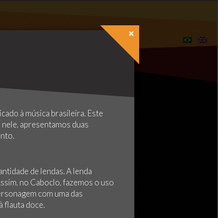
×
cado à música brasileira. Este
E nele, apresentamos duas
nto.
antidade de lendas. A lenda
Assim, no Caboclo, fazemos o uso
personagem com uma das
 flauta doce.