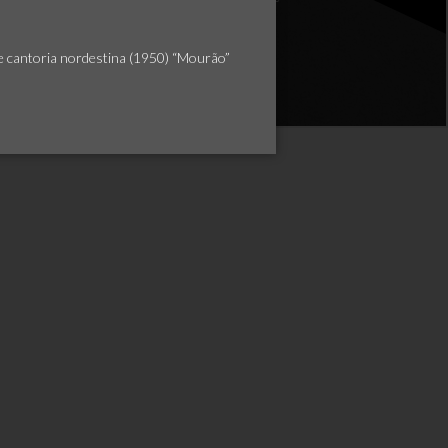
de cantoria nordestina (1950) “Mourão”
×