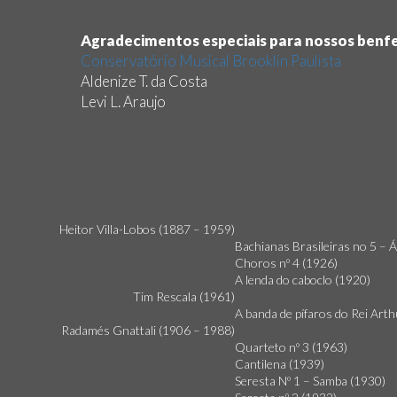
Agradecimentos especiais para nossos benfe
Conservatório Musical Brooklin Paulista
Aldenize T. da Costa
Levi L. Araujo
Heitor Villa-Lobos (1887 – 1959)
Bachianas Brasileiras no 5 – Á
Choros nº 4 (1926)
A lenda do caboclo (1920)
Tim Rescala (1961)
A banda de pífaros do Rei Art
Radamés Gnattali (1906 – 1988)
Quarteto nº 3 (1963)
Cantilena (1939)
Seresta Nº 1 – Samba (1930)