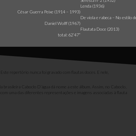
Seresta nº 2 (1932)
Lenda (1936)
César Guerra Peixe (1914 – 1993)
De viola e rabeca – No estilo 
Daniel Wolff (1967)
Flautata Doce (2013)
total: 62’47”
 Este repertório nunca foi gravado com flautas doces. E nele,
da brasileira Caboclo D’água dá nome a este álbum. Assim, no Caboclo,
com uma das diferentes representações e imagens associadas à flauta