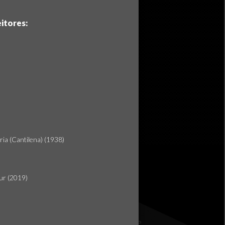
itores:
ria (Cantilena) (1938)
hur (2019)