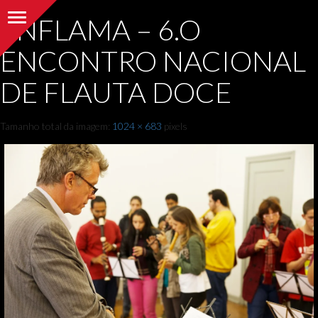
Alternar navegação
ENFLAMA – 6.O
ENCONTRO NACIONAL
DE FLAUTA DOCE
Tamanho total da imagem:
1024
×
683
pixels