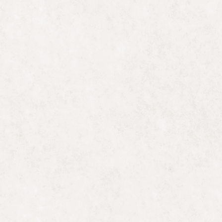
ENFLAMA – 6.O ENCON
FLAUTA DOCE
Tamanho total da imagem:
1024
×
683
pixels